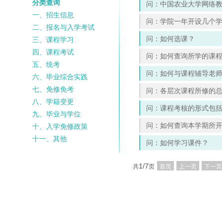
分类查询
问：中国农业大学网络
一、招生信息
问：学院一年开设几个
二、报名与入学考试
问：如何选课？
三、课程学习
四、课程考试
问：如何查询所学的课
五、统考
问：如何与课程辅导老
六、毕业综合实践
七、免修免考
问：各层次课程所修的
八、学籍变更
问：课程考核的形式包
九、毕业与学位
问：如何查询本学期所开设
十、入学免修政策
十一、其他
问：如何学习课件？
1/7
共
页
首页
上一页
下一页