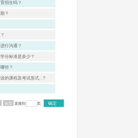
教育招生吗？
学期？
程？
师进行沟通？
总学分标准是多少？
括哪些？
的课程及考试形式...?
确定
末页
直接到
页